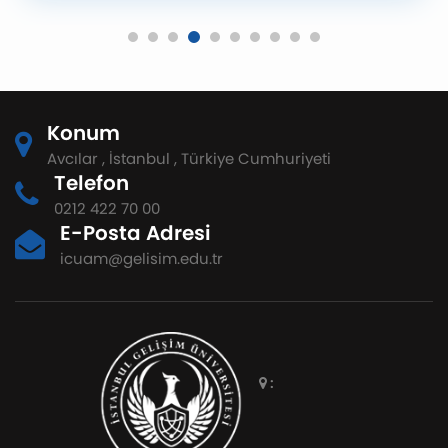
Konum
Avcılar , İstanbul , Türkiye Cumhuriyeti
Telefon
0212 422 70 00
E-Posta Adresi
icuam@gelisim.edu.tr
: