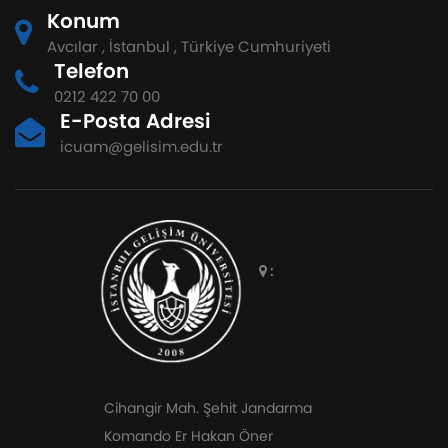
Konum
Avcılar , İstanbul , Türkiye Cumhuriyeti
Telefon
0212 422 70 00
E-Posta Adresi
icuam@gelisim.edu.tr
:
Cihangir Mah. Şehit Jandarma
Komando Er Hakan Öner