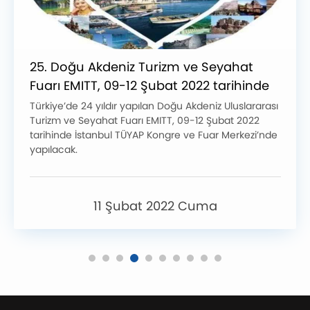
25. Doğu Akdeniz Turizm ve Seyahat
Fuarı EMITT, 09-12 Şubat 2022 tarihinde
İstanbul TÜYAP Kongre ve Fuar
Türkiye’de 24 yıldır yapılan Doğu Akdeniz Uluslararası
Turizm ve Seyahat Fuarı EMITT, 09-12 Şubat 2022
Merkezi’nde
tarihinde İstanbul TÜYAP Kongre ve Fuar Merkezi’nde
yapılacak.
11 Şubat 2022 Cuma